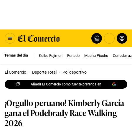
Temas del día
Keiko Fujimori
Feriado
Machu Picchu
Corredor az
El Comercio
·
Deporte Total
·
Polideportivo
Añadir El Comercio como fuente preferida en
¡Orgullo peruano! Kimberly García
gana el Podebrady Race Walking
2026