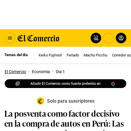
Temas del día
Keiko Fujimori
Feriado
Machu Picchu
Corredor az
El Comercio
·
Economia
·
Dia 1
Añadir El Comercio como fuente preferida en
Solo para suscriptores
La posventa como factor decisivo
en la compra de autos en Perú: Las