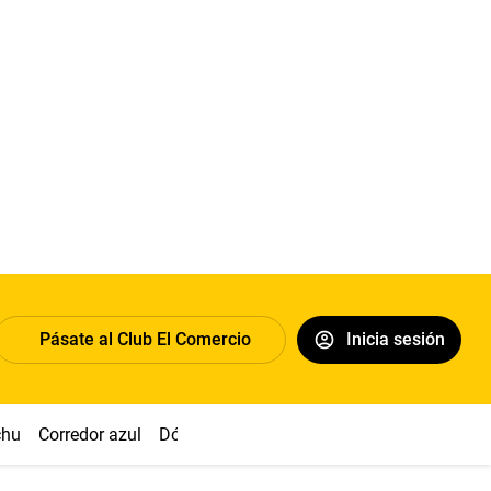
Pásate al Club El Comercio
Inicia sesión
chu
Corredor azul
Dólar
Congreso
Nasca
Acuña
Toled