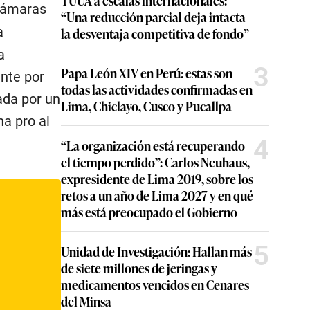
TUUA a escalas internacionales:
 cámaras
“Una reducción parcial deja intacta
a
la desventaja competitiva de fondo”
a
3
Papa León XIV en Perú: estas son
ente por
todas las actividades confirmadas en
ada por un
Lima, Chiclayo, Cusco y Pucallpa
na pro al
4
“La organización está recuperando
el tiempo perdido”: Carlos Neuhaus,
expresidente de Lima 2019, sobre los
retos a un año de Lima 2027 y en qué
más está preocupado el Gobierno
5
Unidad de Investigación: Hallan más
de siete millones de jeringas y
medicamentos vencidos en Cenares
del Minsa