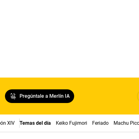
Pregúntale a Merlín IA
ón XIV
Temas del día
Keiko Fujimori
Feriado
Machu Pic