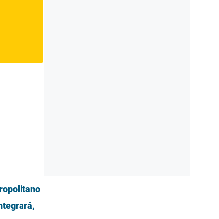
tropolitano
ntegrará,