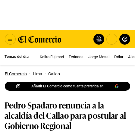
Temas del día
Keiko Fujimori
Feriados
Jorge Messi
Dólar
Ali
El Comercio
·
Lima
·
Callao
Añadir El Comercio como fuente preferida en
Pedro Spadaro renuncia a la
alcaldía del Callao para postular al
Gobierno Regional