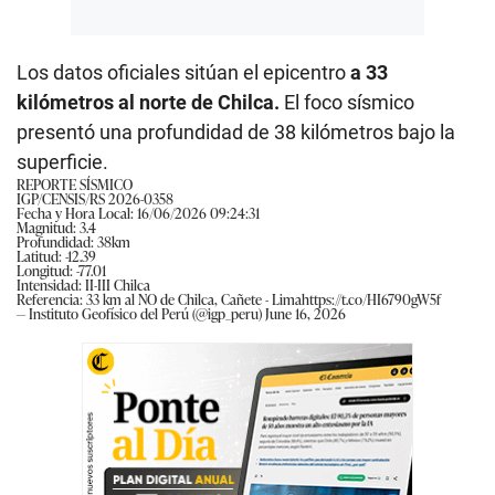
Los datos oficiales sitúan el epicentro
a 33
kilómetros al norte de Chilca.
El foco sísmico
presentó una profundidad de 38 kilómetros bajo la
superficie.
REPORTE SÍSMICO
IGP/CENSIS/RS 2026-0358
Fecha y Hora Local: 16/06/2026 09:24:31
Magnitud: 3.4
Profundidad: 38km
Latitud: -12.39
Longitud: -77.01
Intensidad: II-III Chilca
Referencia: 33 km al NO de Chilca, Cañete - Lima
https://t.co/HI6790gW5f
— Instituto Geofísico del Perú (@igp_peru)
June 16, 2026