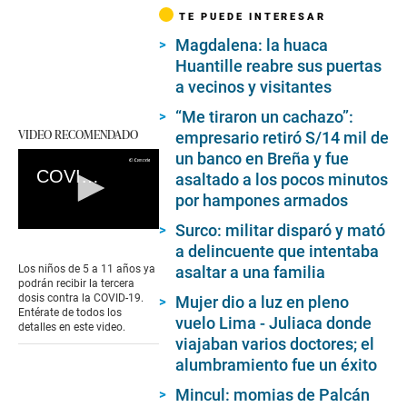
TE PUEDE INTERESAR
Magdalena: la huaca
Huantille reabre sus puertas
a vecinos y visitantes
“Me tiraron un cachazo”:
VIDEO RECOMENDADO
empresario retiró S/14 mil de
un banco en Breña y fue
COVID-19: Tercera dosis de la vacuna a niños y niñas de 5 a 11 años es autorizada por el MINSA
asaltado a los pocos minutos
por hampones armados
Surco: militar disparó y mató
0
seconds
a delincuente que intentaba
of
Los niños de 5 a 11 años ya
asaltar a una familia
0
podrán recibir la tercera
seconds
dosis contra la COVID-19.
Mujer dio a luz en pleno
Entérate de todos los
vuelo Lima - Juliaca donde
detalles en este video.
viajaban varios doctores; el
alumbramiento fue un éxito
Mincul: momias de Palcán