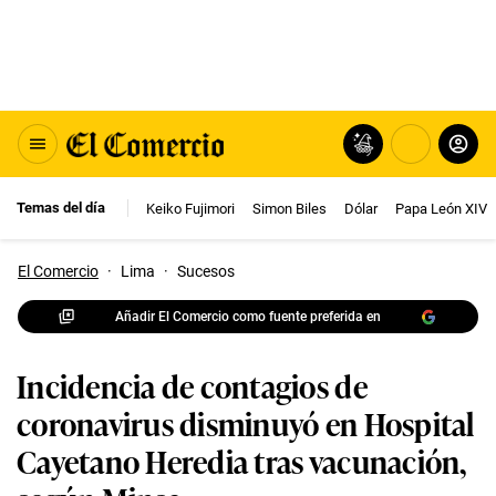
Temas del día
Keiko Fujimori
Simon Biles
Dólar
Papa León XIV
El Comercio
·
Lima
·
Sucesos
Añadir El Comercio como fuente preferida en
Incidencia de contagios de
coronavirus disminuyó en Hospital
Cayetano Heredia tras vacunación,