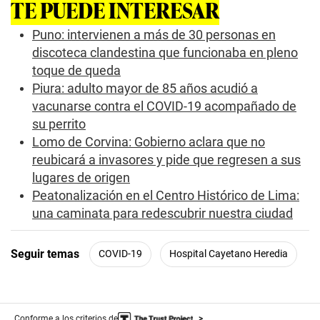
TE PUEDE INTERESAR
o
f
0
Puno: intervienen a más de 30 personas en
s
discoteca clandestina que funcionaba en pleno
e
c
toque de queda
o
Piura: adulto mayor de 85 años acudió a
n
d
vacunarse contra el COVID-19 acompañado de
s
su perrito
Lomo de Corvina: Gobierno aclara que no
reubicará a invasores y pide que regresen a sus
lugares de origen
Peatonalización en el Centro Histórico de Lima:
una caminata para redescubrir nuestra ciudad
Seguir temas
COVID-19
Hospital Cayetano Heredia
Conforme a los criterios de