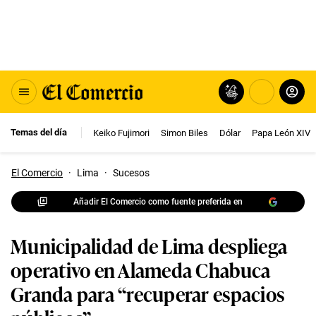
Temas del día
Keiko Fujimori
Simon Biles
Dólar
Papa León XIV
El Comercio
·
Lima
·
Sucesos
Añadir El Comercio como fuente preferida en
Municipalidad de Lima despliega
operativo en Alameda Chabuca
Granda para “recuperar espacios