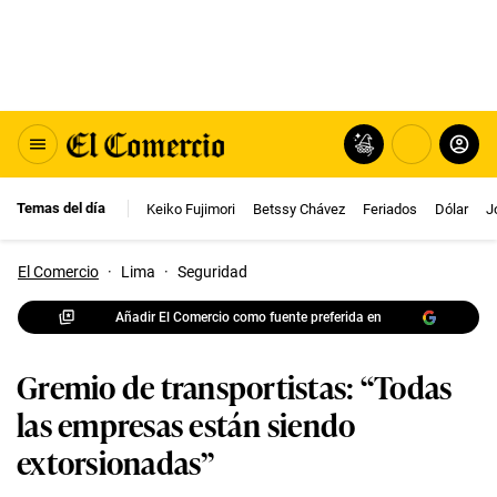
Temas del día
Keiko Fujimori
Betssy Chávez
Feriados
Dólar
J
El Comercio
·
Lima
·
Seguridad
Añadir El Comercio como fuente preferida en
Gremio de transportistas: “Todas
las empresas están siendo
extorsionadas”