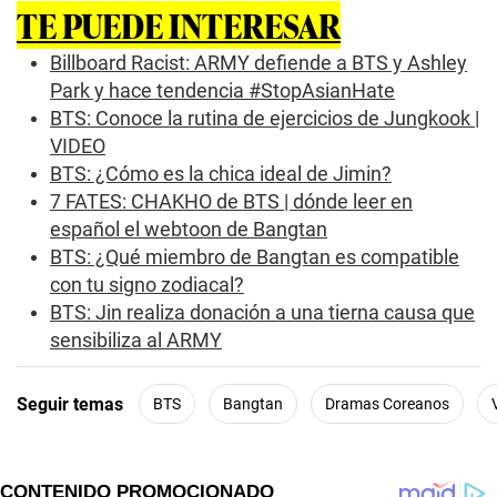
TE PUEDE INTERESAR
Billboard Racist: ARMY defiende a BTS y Ashley
Park y hace tendencia #StopAsianHate
BTS: Conoce la rutina de ejercicios de Jungkook |
VIDEO
BTS: ¿Cómo es la chica ideal de Jimin?
7 FATES: CHAKHO de BTS | dónde leer en
español el webtoon de Bangtan
BTS: ¿Qué miembro de Bangtan es compatible
con tu signo zodiacal?
BTS: Jin realiza donación a una tierna causa que
sensibiliza al ARMY
Seguir temas
BTS
Bangtan
Dramas Coreanos