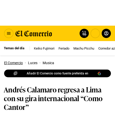
Temas del día
Keiko Fujimori
Feriado
Machu Picchu
Corredor az
El Comercio
·
Luces
·
Musica
Añadir El Comercio como fuente preferida en
Andrés Calamaro regresa a Lima
con su gira internacional “Como
Cantor”