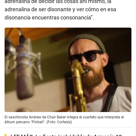
adrenalina de decidir las cosas ahí mismo, la
adrenalina de ser disonante y ver cómo en esa
disonancia encuentras consonancia”.
El saxofonista Andrew de Chair Baker integra el cuarteto que interpreta el
álbum peruano "Pinball". (Foto: Cortesía)