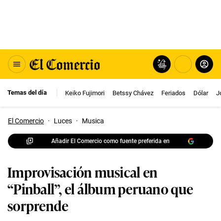
Temas del día
Keiko Fujimori
Betssy Chávez
Feriados
Dólar
J
El Comercio
·
Luces
·
Musica
Añadir El Comercio como fuente preferida en
Improvisación musical en
“Pinball”, el álbum peruano que
sorprende