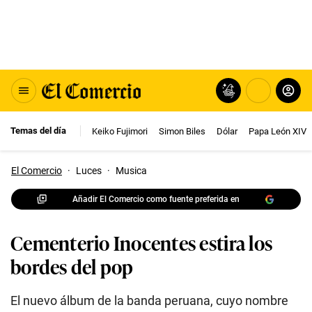
Temas del día
Keiko Fujimori
Simon Biles
Dólar
Papa León XIV
El Comercio
·
Luces
·
Musica
Añadir El Comercio como fuente preferida en
Cementerio Inocentes estira los
bordes del pop
El nuevo álbum de la banda peruana, cuyo nombre