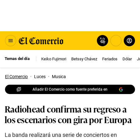
Temas del día
Keiko Fujimori
Betssy Chávez
Feriados
Dólar
J
El Comercio
·
Luces
·
Musica
Añadir El Comercio como fuente preferida en
Radiohead confirma su regreso a
los escenarios con gira por Europa
La banda realizará una serie de conciertos en