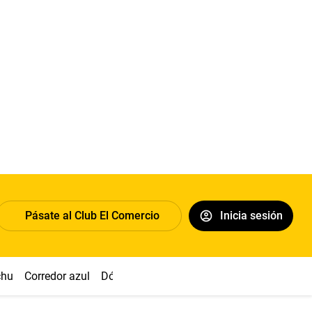
Pásate al Club El Comercio
Inicia sesión
chu
Corredor azul
Dólar
Congreso
Nasca
Acuña
Toled