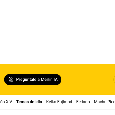
Pregúntale a Merlín IA
ón XIV
Temas del día
Keiko Fujimori
Feriado
Machu Pic