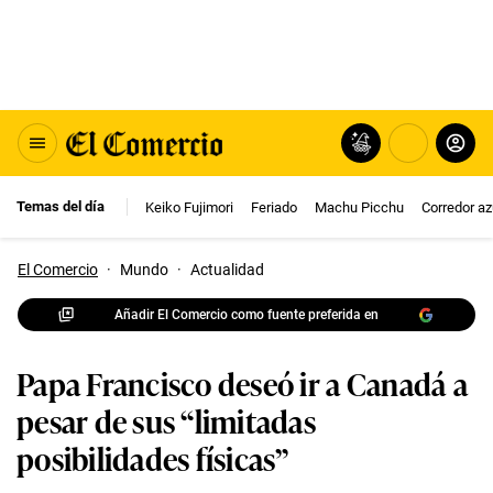
Temas del día
Keiko Fujimori
Feriado
Machu Picchu
Corredor az
El Comercio
·
Mundo
·
Actualidad
Añadir El Comercio como fuente preferida en
Papa Francisco deseó ir a Canadá a
pesar de sus “limitadas
posibilidades físicas”