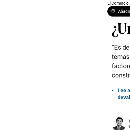
El Comercio
Añadir
¿Un
“Es de
temas 
factor
consti
Lee a
deva