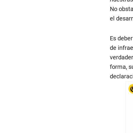
No obsta
el desar
Es deber
de infrae
verdader
forma, s
declarac