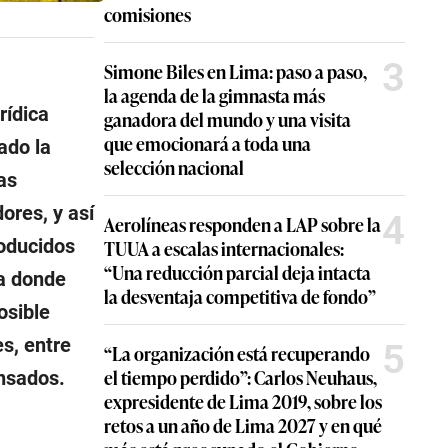
comisiones
3
Simone Biles en Lima: paso a paso,
la agenda de la gimnasta más
rídica
ganadora del mundo y una visita
que emocionará a toda una
ado la
selección nacional
as
ores, y así
4
Aerolíneas responden a LAP sobre la
oducidos
TUUA a escalas internacionales:
“Una reducción parcial deja intacta
ia donde
la desventaja competitiva de fondo”
osible
es, entre
5
“La organización está recuperando
el tiempo perdido”: Carlos Neuhaus,
ensados.
expresidente de Lima 2019, sobre los
retos a un año de Lima 2027 y en qué