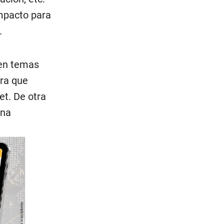
impacto para
.
 en temas
ara que
et. De otra
una