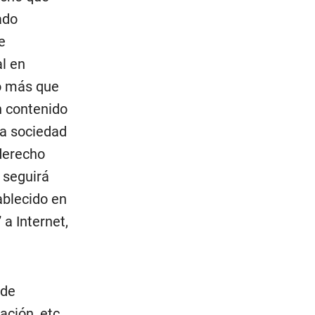
ado
e
l en
o más que
n contenido
la sociedad
 derecho
i seguirá
ablecido en
 a Internet,
 de
ación, etc.