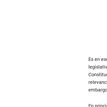
Es en es
legislat
Constitu
relevanc
embargo,
En princ