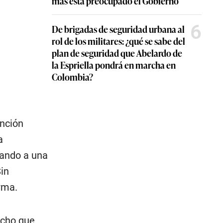
más está preocupado el Gobierno
6
De brigadas de seguridad urbana al
rol de los militares: ¿qué se sabe del
plan de seguridad que Abelardo de
la Espriella pondrá en marcha en
Colombia?
unción
a
vando a una
Sin
rma.
echo que