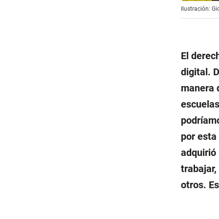
Ilustración: G
El derec
digital. 
manera d
escuelas
podríamo
por esta
adquirió
trabajar,
otros. E