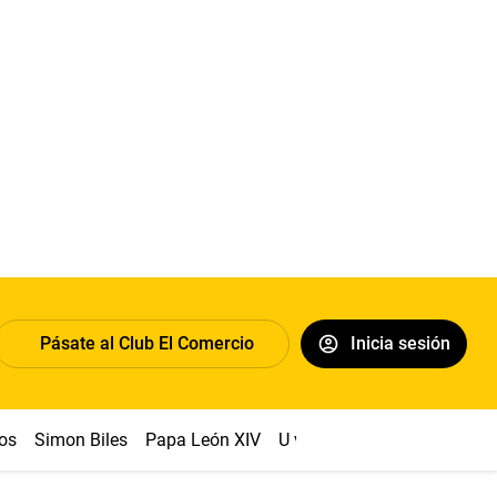
Pásate al Club El Comercio
Inicia sesión
os
Simon Biles
Papa León XIV
U vs Cristal
Dólar
Congr