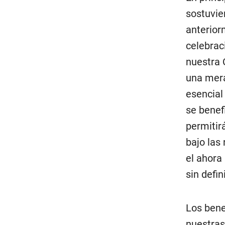
sostuvier
anterior
celebrac
nuestra 
una mera
esencial
se benef
permitirá
bajo las
el ahora 
sin defin
Los bene
nuestras 