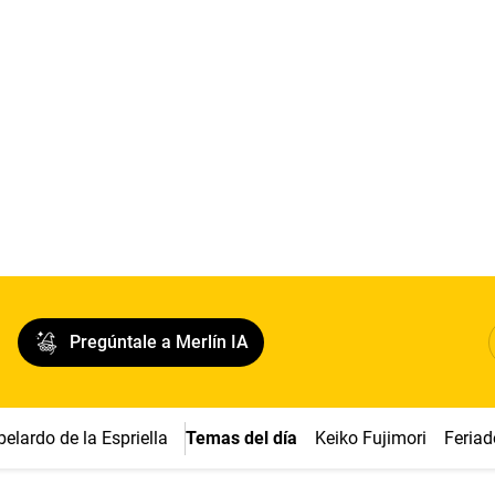
Pregúntale a Merlín IA
belardo de la Espriella
Temas del día
Keiko Fujimori
Feriad