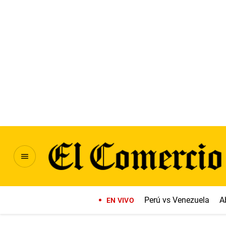
Perú vs Venezuela
A
EN VIVO