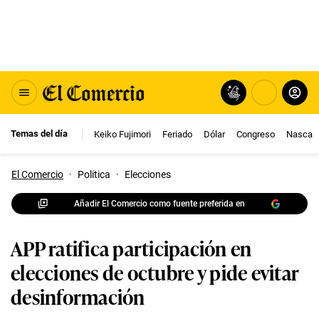
Temas del día
Keiko Fujimori
Feriado
Dólar
Congreso
Nasca
El Comercio
·
Politica
·
Elecciones
Añadir El Comercio como fuente preferida en
APP ratifica participación en
elecciones de octubre y pide evitar
desinformación