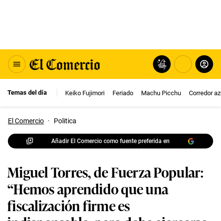
Temas del día
Keiko Fujimori
Feriado
Machu Picchu
Corredor az
El Comercio
·
Politica
Añadir El Comercio como fuente preferida en
Miguel Torres, de Fuerza Popular:
“Hemos aprendido que una
fiscalización firme es