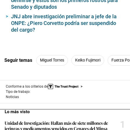
definirse y estos son los primeros rostros para
Senado y diputados
JNJ abre investigación preliminar a jefe de la
ONPE: ¿Piero Corvetto podría ser suspendido
del cargo?
Seguir temas
Miguel Torres
Keiko Fujimori
Fuerza Po
Conforme a los criterios de
Tipo de trabajo:
Noticias
Lo más visto
1
Unidad de Investigación: Hallan más de siete millones de
jeringas y medicamentos vencidos en Cenares del Minsa