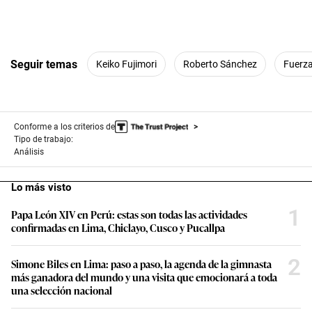
Seguir temas
Keiko Fujimori
Roberto Sánchez
Fuerza
Conforme a los criterios de
Tipo de trabajo:
Análisis
Lo más visto
1
Papa León XIV en Perú: estas son todas las actividades
confirmadas en Lima, Chiclayo, Cusco y Pucallpa
2
Simone Biles en Lima: paso a paso, la agenda de la gimnasta
más ganadora del mundo y una visita que emocionará a toda
una selección nacional