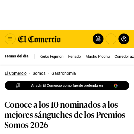
Temas del día
Keiko Fujimori
Feriado
Machu Picchu
Corredor az
El Comercio
·
Somos
·
Gastronomia
Añadir El Comercio como fuente preferida en
Conoce a los 10 nominados a los
mejores sánguches de los Premios
Somos 2026