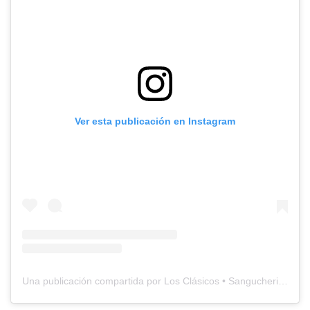
Ver esta publicación en Instagram
Una publicación compartida por Los Clásicos • Sangucheria Criolla (@losclasicos_sangucheria)