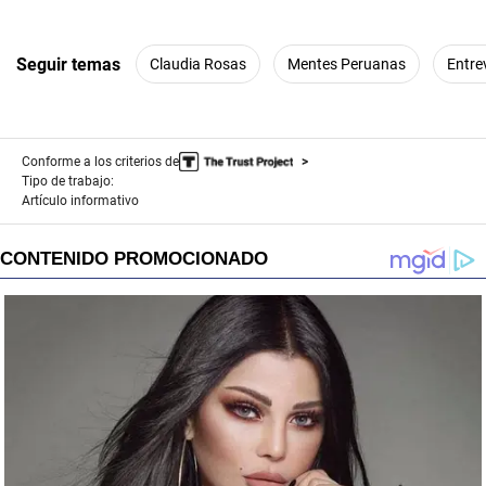
Seguir temas
Claudia Rosas
Mentes Peruanas
Entre
Conforme a los criterios de
Tipo de trabajo:
Artículo informativo