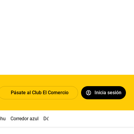
Pásate al Club El Comercio
Inicia sesión
chu
Corredor azul
Dólar
Congreso
Nasca
Acuña
Toled