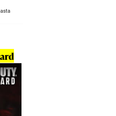
hasta
uard