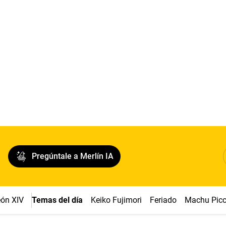
Pregúntale a Merlín IA
ón XIV
Temas del día
Keiko Fujimori
Feriado
Machu Pic