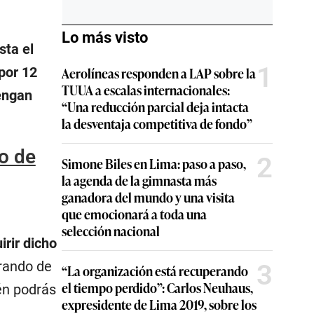
Lo más visto
sta el
1
por 12
Aerolíneas responden a LAP sobre la
TUUA a escalas internacionales:
tengan
“Una reducción parcial deja intacta
la desventaja competitiva de fondo”
go de
2
Simone Biles en Lima: paso a paso,
la agenda de la gimnasta más
ganadora del mundo y una visita
que emocionará a toda una
selección nacional
rir dicho
brando de
3
“La organización está recuperando
el tiempo perdido”: Carlos Neuhaus,
én podrás
expresidente de Lima 2019, sobre los