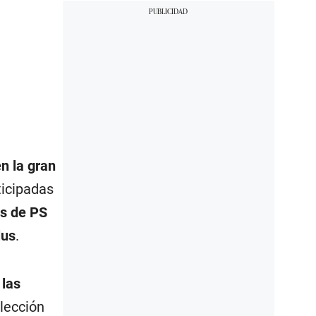
?
n la gran
ticipadas
s de PS
lus
.
 las
olección