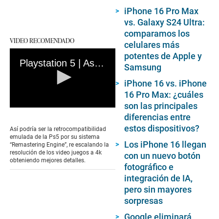
iPhone 16 Pro Max
vs. Galaxy S24 Ultra:
comparamos los
VIDEO RECOMENDADO
celulares más
potentes de Apple y
Playstation 5 | Así luciría la retrocompatiblidad con PlayStation 1
Samsung
iPhone 16 vs. iPhone
16 Pro Max: ¿cuáles
son las principales
0
diferencias entre
seconds
of
estos dispositivos?
Así podría ser la retrocompatibilidad
1
emulada de la Ps5 por su sistema
minute,
Los iPhone 16 llegan
“Remastering Engine”, re escalando la
43
resolución de los video juegos a 4k
con un nuevo botón
seconds
obteniendo mejores detalles.
fotográfico e
integración de IA,
pero sin mayores
sorpresas
Google eliminará