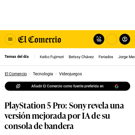
Temas del día
Keiko Fujimori
Betssy Chávez
Feriados
Jorge Me
El Comercio
·
Tecnologia
·
Videojuegos
Añadir El Comercio como fuente preferida en
PlayStation 5 Pro: Sony revela una
versión mejorada por IA de su
consola de bandera