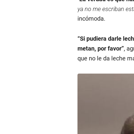
ya no me escriban est
incómoda.
“Si pudiera darle lec
metan, por favor”
, a
que no le da leche m