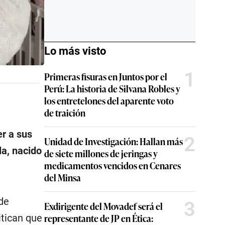
Lo más visto
1
Primeras fisuras en Juntos por el
Perú: La historia de Silvana Robles y
los entretelones del aparente voto
de traición
er a sus
2
Unidad de Investigación: Hallan más
la, nacido
de siete millones de jeringas y
medicamentos vencidos en Cenares
del Minsa
de
3
Exdirigente del Movadef será el
representante de JP en Ética:
itican que