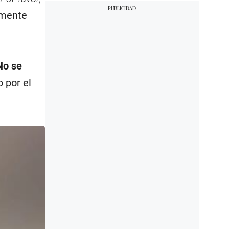
emente
No se
o por el