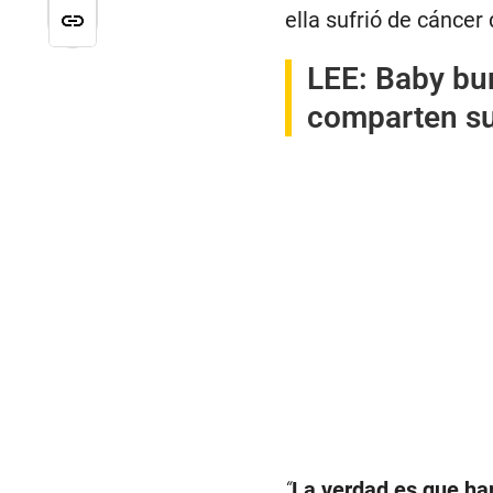
ella sufrió de cáncer
LEE:
Baby bu
comparten su
“
La verdad es que ha