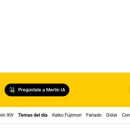
Pregúntale a Merlín IA
ón XIV
Temas del día
Keiko Fujimori
Feriado
Dólar
Con