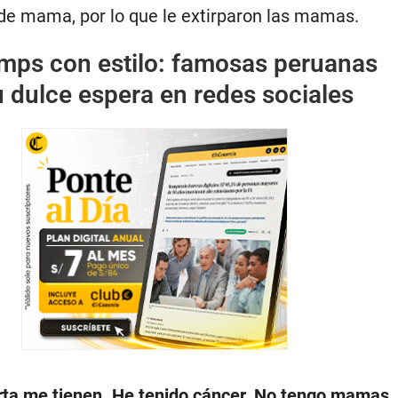
 de mama, por lo que le extirparon las mamas.
mps con estilo: famosas peruanas
 dulce espera en redes sociales
rta me tienen. He tenido cáncer. No tengo mamas
.