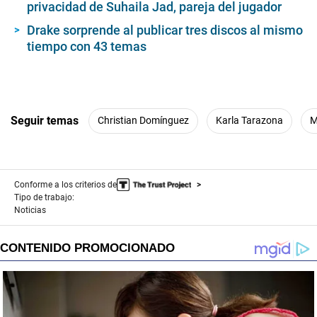
privacidad de Suhaila Jad, pareja del jugador
Drake sorprende al publicar tres discos al mismo
tiempo con 43 temas
Seguir temas
Christian Domínguez
Karla Tarazona
M
Conforme a los criterios de
Tipo de trabajo:
Noticias