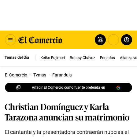
Temas del día
Keiko Fujimori
Betssy Chávez
Feriados
Alianza v
El Comercio
·
Tvmas
·
Farandula
Añadir El Comercio como fuente preferida en
Christian Domínguez y Karla
Tarazona anuncian su matrimonio
El cantante y la presentadora contraerán nupcias el