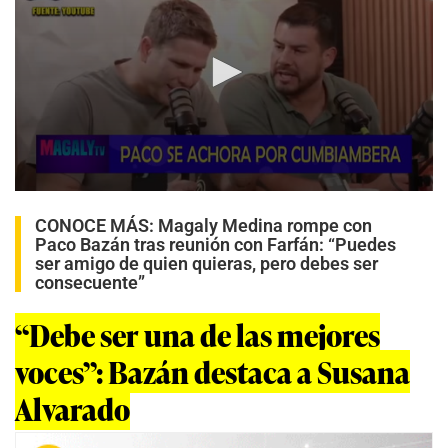
0
s
CONOCE MÁS:
Magaly Medina rompe con
e
Paco Bazán tras reunión con Farfán: “Puedes
c
o
ser amigo de quien quieras, pero debes ser
n
consecuente”
d
s
“Debe ser una de las mejores
o
f
3
voces”: Bazán destaca a Susana
m
i
Alvarado
n
u
t