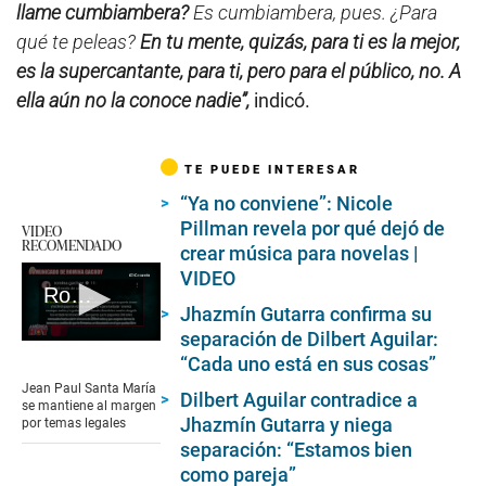
llame cumbiambera?
Es cumbiambera, pues. ¿Para
qué te peleas?
En tu mente, quizás, para ti es la mejor,
es la supercantante, para ti, pero para el público, no. A
ella aún no la conoce nadie”,
indicó.
TE PUEDE INTERESAR
“Ya no conviene”: Nicole
Pillman revela por qué dejó de
VIDEO
RECOMENDADO
crear música para novelas |
VIDEO
Romina Gachoy habla de Angie Jibaja
Jhazmín Gutarra confirma su
separación de Dilbert Aguilar:
0
“Cada uno está en sus cosas”
seconds
of
Jean Paul Santa María
Dilbert Aguilar contradice a
2
se mantiene al margen
minutes,
Jhazmín Gutarra y niega
por temas legales
59
separación: “Estamos bien
seconds
como pareja”