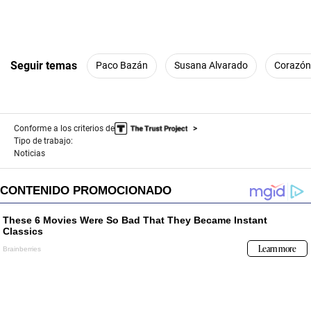
Seguir temas
Paco Bazán
Susana Alvarado
Corazón
Conforme a los criterios de
Tipo de trabajo:
Noticias