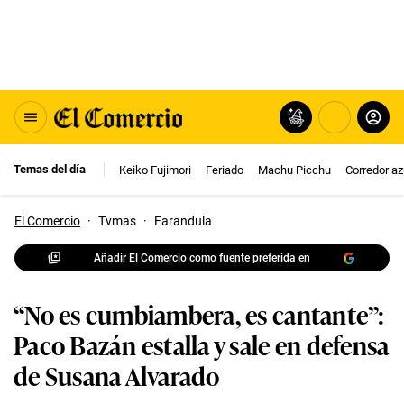
Temas del día
Keiko Fujimori
Feriado
Machu Picchu
Corredor az
El Comercio
·
Tvmas
·
Farandula
Añadir El Comercio como fuente preferida en
“No es cumbiambera, es cantante”:
Paco Bazán estalla y sale en defensa
de Susana Alvarado