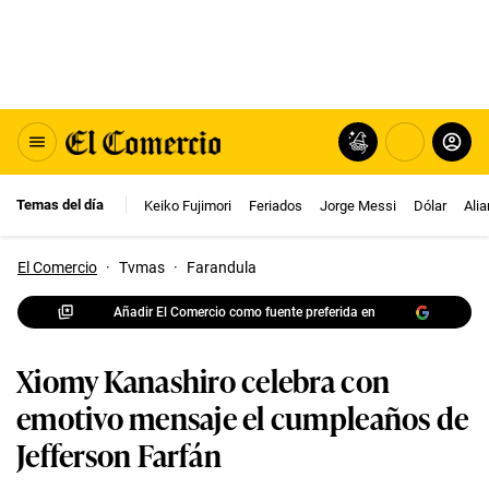
Temas del día
Keiko Fujimori
Feriados
Jorge Messi
Dólar
Ali
El Comercio
·
Tvmas
·
Farandula
Añadir El Comercio como fuente preferida en
Xiomy Kanashiro celebra con
emotivo mensaje el cumpleaños de
Jefferson Farfán