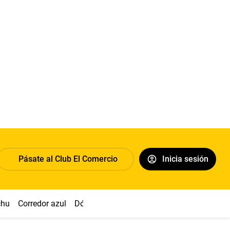
Pásate al Club El Comercio
Inicia sesión
chu
Corredor azul
Dólar
Congreso
Nasca
Acuña
Toled