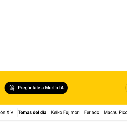
Pregúntale a Merlín IA
ón XIV
Temas del día
Keiko Fujimori
Feriado
Machu Pic