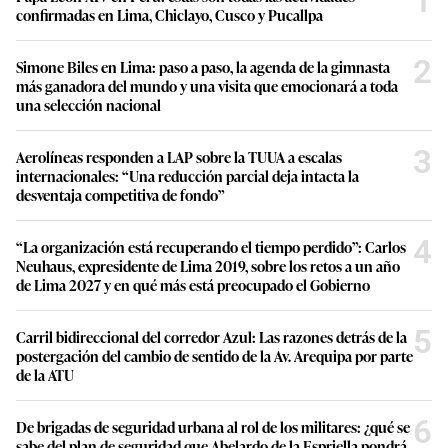
1
confirmadas en Lima, Chiclayo, Cusco y Pucallpa
2
Simone Biles en Lima: paso a paso, la agenda de la gimnasta
más ganadora del mundo y una visita que emocionará a toda
una selección nacional
3
Aerolíneas responden a LAP sobre la TUUA a escalas
internacionales: “Una reducción parcial deja intacta la
desventaja competitiva de fondo”
4
“La organización está recuperando el tiempo perdido”: Carlos
Neuhaus, expresidente de Lima 2019, sobre los retos a un año
de Lima 2027 y en qué más está preocupado el Gobierno
5
Carril bidireccional del corredor Azul: Las razones detrás de la
postergación del cambio de sentido de la Av. Arequipa por parte
de la ATU
6
De brigadas de seguridad urbana al rol de los militares: ¿qué se
sabe del plan de seguridad que Abelardo de la Espriella pondrá