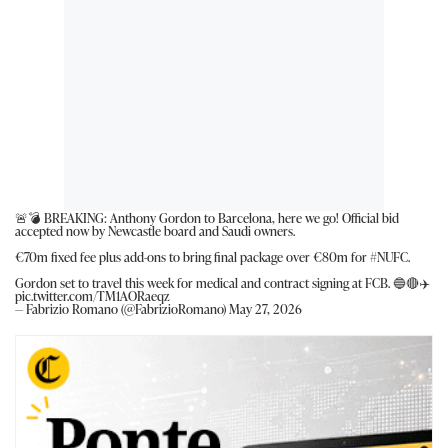
🚨💣 BREAKING: Anthony Gordon to Barcelona, here we go! Official bid
accepted now by Newcastle board and Saudi owners.
€70m fixed fee plus add-ons to bring final package over €80m for
#NUFC
.
Gordon set to travel this week for medical and contract signing at FCB. 🔵🔴✈️
pic.twitter.com/TM1AORaeqz
— Fabrizio Romano (@FabrizioRomano)
May 27, 2026