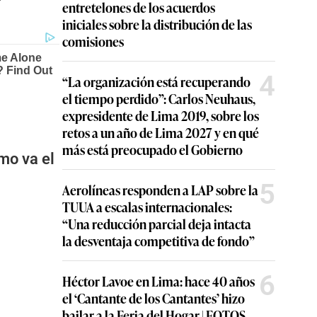
entretelones de los acuerdos
iniciales sobre la distribución de las
comisiones
4
“La organización está recuperando
el tiempo perdido”: Carlos Neuhaus,
expresidente de Lima 2019, sobre los
retos a un año de Lima 2027 y en qué
más está preocupado el Gobierno
mo va el
5
Aerolíneas responden a LAP sobre la
TUUA a escalas internacionales:
“Una reducción parcial deja intacta
la desventaja competitiva de fondo”
6
Héctor Lavoe en Lima: hace 40 años
el ‘Cantante de los Cantantes’ hizo
bailar a la Feria del Hogar | FOTOS