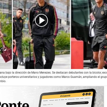
utantes de la Selección Peruana con Mano Menezes - c
uana bajo la dirección de Mano Menezes. Se destacan debutantes con la bicolor, ex
cluye porteros universitarios y jugadores como Marco Guamán, ampliando el grup
mbio.