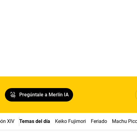
Pregúntale a Merlín IA
ón XIV
Temas del día
Keiko Fujimori
Feriado
Machu Pic