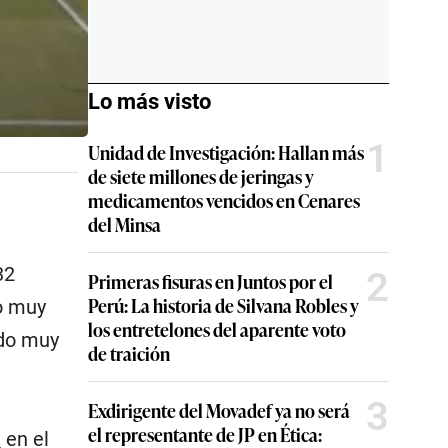
Lo más visto
1
Unidad de Investigación: Hallan más
de siete millones de jeringas y
medicamentos vencidos en Cenares
del Minsa
32
2
Primeras fisuras en Juntos por el
Perú: La historia de Silvana Robles y
o muy
los entretelones del aparente voto
ndo muy
de traición
3
Exdirigente del Movadef ya no será
el representante de JP en Ética:
a
en el