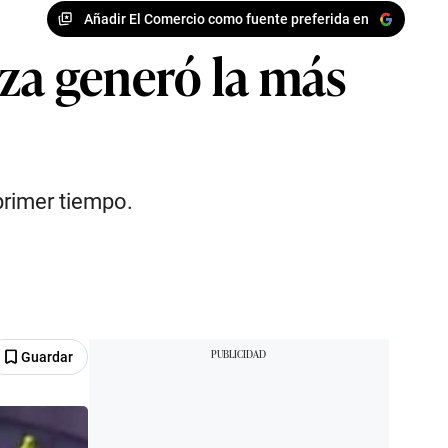
Añadir El Comercio como fuente preferida en
iza generó la más
primer tiempo.
Guardar