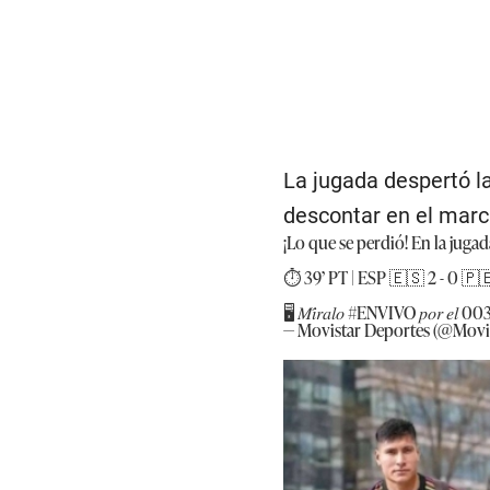
La jugada despertó l
descontar en el marc
¡Lo que se perdió! En la juga
⏱️ 39’ PT | ESP 🇪🇸 2 - 0 🇵
🖥️ 𝑀𝑖́𝑟𝑎𝑙𝑜
#ENVIVO
𝑝𝑜𝑟 𝑒𝑙 003 
— Movistar Deportes (@Movi