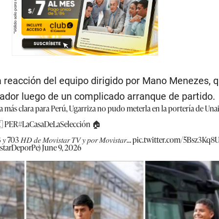
a reacción del equipo dirigido por Mano Menezes, 
ador luego de un complicado arranque de partido.
da más clara para Perú, Ugarriza no pudo meterla en la portería de U
🇪 PER
#LaCasaDeLaSelección
🏠
𝑦 703 𝐻𝐷 𝑑𝑒 𝑀𝑜𝑣𝑖𝑠𝑡𝑎𝑟 𝑇𝑉 𝑦 𝑝𝑜𝑟 𝑀𝑜𝑣𝑖𝑠𝑡𝑎𝑟…
pic.twitter.com/5Bsz3Kq8
starDeporPe)
June 9, 2026