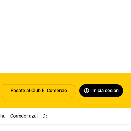
Pásate al Club El Comercio
Inicia sesión
chu
Corredor azul
Dólar
Congreso
Nasca
Acuña
Toled