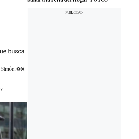
que busca
nai Simón. ⚽❌
Uv