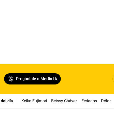
Pregúntale a Merlín IA
del día
Keiko Fujimori
Betssy Chávez
Feriados
Dólar