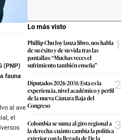
Lo más visto
1
Phillip Chu Joy lanza libro, nos habla
de su éxito y de su vida tras las
pantallas: “Muchas veces el
sufrimiento también enseña”
rú (PNP)
la fauna
2
Diputados 2026-2031: Esta es la
experiencia, nivel académico y perfil
de la nueva Cámara Baja del
Congreso
lvo al ave
al, el
3
Colombia se suma al giro regional a
iversos
la derecha: cuánto cambia la política
exterior con la llegada de De la