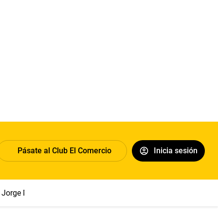
Pásate al Club El Comercio
Inicia sesión
Jorge Messi
Papa León XIV
Congreso
Sueldo mínimo
Cl