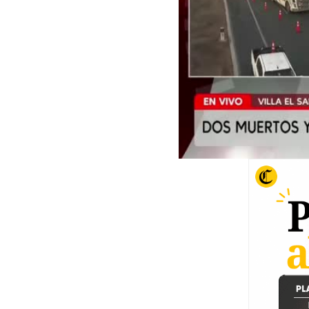
00:00
/
07:04
Acci