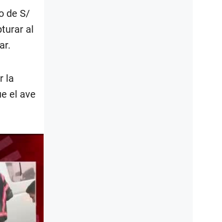
o de S/
turar al
ar.
r la
ue el ave