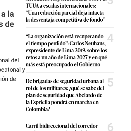
3
TUUA a escalas internacionales:
“Una reducción parcial deja intacta
a la
la desventaja competitiva de fondo”
s de
4
“La organización está recuperando
el tiempo perdido”: Carlos Neuhaus,
expresidente de Lima 2019, sobre los
retos a un año de Lima 2027 y en qué
onal del
más está preocupado el Gobierno
peatonal y
ción de
5
De brigadas de seguridad urbana al
rol de los militares: ¿qué se sabe del
plan de seguridad que Abelardo de
la Espriella pondrá en marcha en
Colombia?
6
Carril bidireccional del corredor