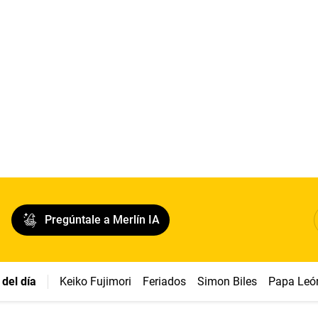
Pregúntale a Merlín IA
del día
Keiko Fujimori
Feriados
Simon Biles
Papa Leó