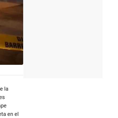
e la
es
ape
eta en el