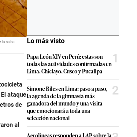
Lo más visto
 la salsa.
1
Papa León XIV en Perú: estas son
todas las actividades confirmadas en
Lima, Chiclayo, Cusco y Pucallpa
tocicleta
2
Simone Biles en Lima: paso a paso,
 El ataque
la agenda de la gimnasta más
ganadora del mundo y una visita
metros de
que emocionará a toda una
selección nacional
varon al
Aerolíneas responden a LAP sobre la