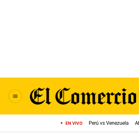
Perú vs Venezuela
A
EN VIVO