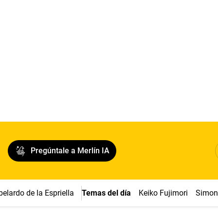
Pregúntale a Merlín IA
belardo de la Espriella
Temas del día
Keiko Fujimori
Simon 