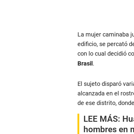
La mujer caminaba ju
edificio, se percató d
con lo cual decidió c
Brasil
.
El sujeto disparó var
alcanzada en el rostro
de ese distrito, don
LEE MÁS:
Hua
hombres en m