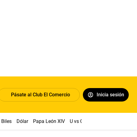
Pásate al Club El Comercio
Inicia sesión
Biles
Dólar
Papa León XIV
U vs Cristal
Congreso
Mach