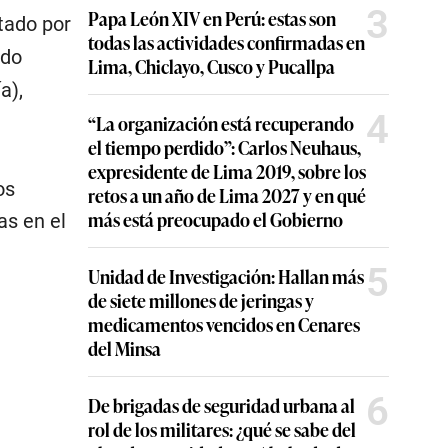
3
Papa León XIV en Perú: estas son
itado por
todas las actividades confirmadas en
ado
Lima, Chiclayo, Cusco y Pucallpa
a),
4
“La organización está recuperando
el tiempo perdido”: Carlos Neuhaus,
expresidente de Lima 2019, sobre los
os
retos a un año de Lima 2027 y en qué
más está preocupado el Gobierno
as en el
5
Unidad de Investigación: Hallan más
de siete millones de jeringas y
medicamentos vencidos en Cenares
del Minsa
6
De brigadas de seguridad urbana al
rol de los militares: ¿qué se sabe del