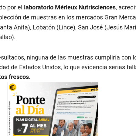
ado por el
laboratorio Mérieux Nutrisciences
, acred
ecolección de muestras en los mercados Gran Merc
anta Anita), Lobatón (Lince), San José (Jesús Marí
llao).
esultados, ninguna de las muestras cumpliría con l
ad de Estados Unidos, lo que evidencia serias fall
tos frescos
.