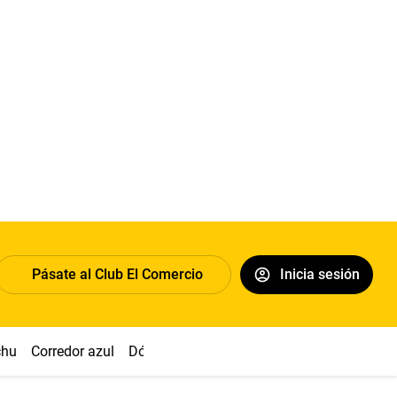
Pásate al Club El Comercio
Inicia sesión
chu
Corredor azul
Dólar
Congreso
Nasca
Acuña
Toled