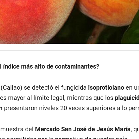
 índice más alto de contaminantes?
(Callao) se detectó el fungicida
isoprotiolano
en u
es mayor al límite legal, mientras que los
plaguici
n
presentaron niveles 20 veces superiores a lo per
a muestra del
Mercado San José de Jesús María
, q