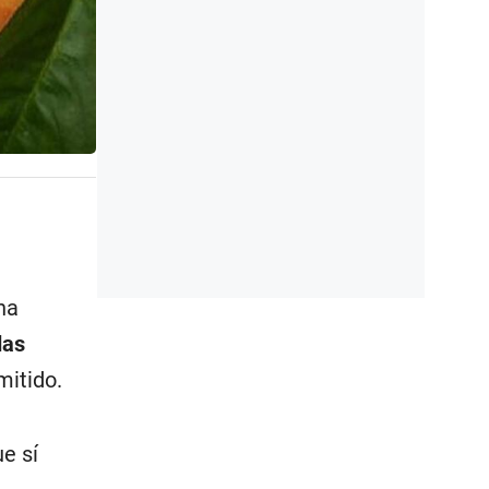
na
das
mitido.
ue sí