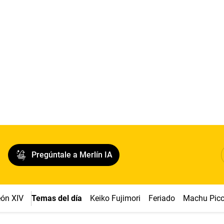
Pregúntale a Merlín IA
ón XIV
Temas del día
Keiko Fujimori
Feriado
Machu Pic