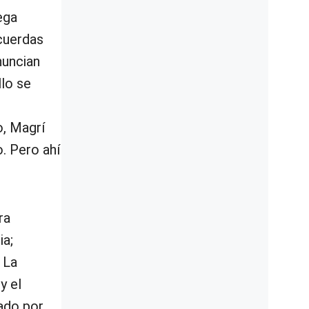
ega
 cuerdas
nuncian
llo se
o, Magrí
. Pero ahí
ra
ia;
 La
y el
ado por