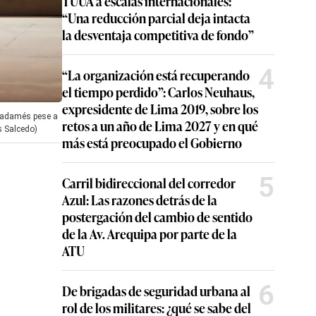
TUUA a escalas internacionales:
“Una reducción parcial deja intacta
la desventaja competitiva de fondo”
4
“La organización está recuperando
el tiempo perdido”: Carlos Neuhaus,
expresidente de Lima 2019, sobre los
 Radamés pese a
retos a un año de Lima 2027 y en qué
s Salcedo)
más está preocupado el Gobierno
5
Carril bidireccional del corredor
Azul: Las razones detrás de la
postergación del cambio de sentido
de la Av. Arequipa por parte de la
ATU
6
De brigadas de seguridad urbana al
rol de los militares: ¿qué se sabe del