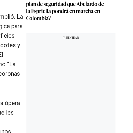
plan de seguridad que Abelardo de
la Espriella pondrá en marcha en
mplió. La
Colombia?
gica para
ficies
rdotes y
El
mo “La
 coronas
na ópera
ue les
 unos