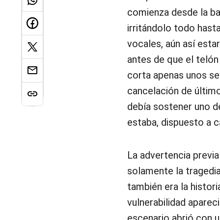
comienza desde la bar
irritándolo todo hast
vocales, aún así esta
antes de que el telón
corta apenas unos se
cancelación de últim
debía sostener uno de
estaba, dispuesto a ca
La advertencia previa
solamente la tragedia
también era la histor
vulnerabilidad apareci
escenario abrió con u