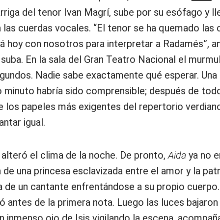
riga del tenor Ivan Magrí, sube por su esófago y ll
a las cuerdas vocales. “El tenor se ha quemado las
rá hoy con nosotros para interpretar a Radamés”, a
 suba. En la sala del Gran Teatro Nacional el murmu
gundos. Nadie sabe exactamente qué esperar. Una
o minuto habría sido comprensible; después de tod
 los papeles más exigentes del repertorio verdiano
ntar igual.
 alteró el clima de la noche. De pronto,
Aida
ya no e
 de una princesa esclavizada entre el amor y la patr
ia de un cantante enfrentándose a su propio cuerpo.
ó antes de la primera nota. Luego las luces bajaron 
n inmenso ojo de Isis vigilando la escena, acompañ