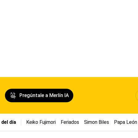
Pregúntale a Merlín IA
del día
Keiko Fujimori
Feriados
Simon Biles
Papa León