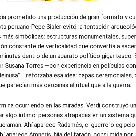
abía prometido una producción de gran formato y cu
sta peruano Pepe Sialer evitó la tentación arqueoló
 más simbólicas: estructuras monumentales, super
ión constante de verticalidad que convertía a sace
minutas dentro de un aparato político gigantesco. 
or Susana Torres —con experiencia en películas co
deinusa”— reforzaba esa idea: capas ceremoniales,
ue parecían más cercanas al ritual que a la guerra.
rmina ocurriendo en las miradas. Verdi construyó u
r algo íntimo: personas atrapadas en un sistema q
que aman. Ahí aparece Radamés, el guerrero egipcio
í aparece Amneris, hija del faraón, consumida por