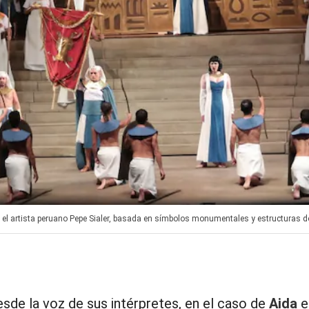
 el artista peruano Pepe Sialer, basada en símbolos monumentales y estructuras do
sde la voz de sus intérpretes, en el caso de
Aida
e