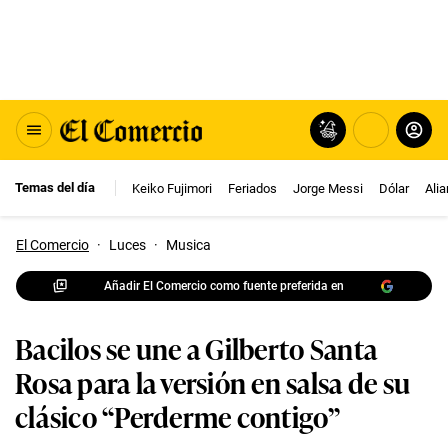
Temas del día
Keiko Fujimori
Feriados
Jorge Messi
Dólar
Ali
El Comercio
·
Luces
·
Musica
Añadir El Comercio como fuente preferida en
Bacilos se une a Gilberto Santa
Rosa para la versión en salsa de su
clásico “Perderme contigo”