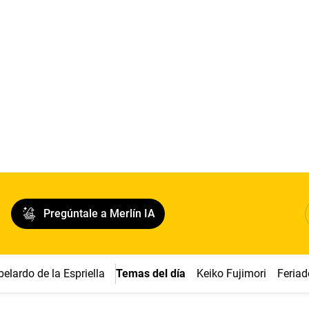
Pregúntale a Merlín IA
belardo de la Espriella
Temas del día
Keiko Fujimori
Feriad