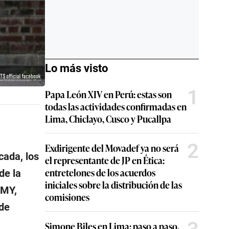
Lo más visto
1
Papa León XIV en Perú: estas son
todas las actividades confirmadas en
Lima, Chiclayo, Cusco y Pucallpa
2
Exdirigente del Movadef ya no será
cada, los
el representante de JP en Ética:
entretelones de los acuerdos
de la
iniciales sobre la distribución de las
RMY,
comisiones
 de
Simone Biles en Lima: paso a paso,