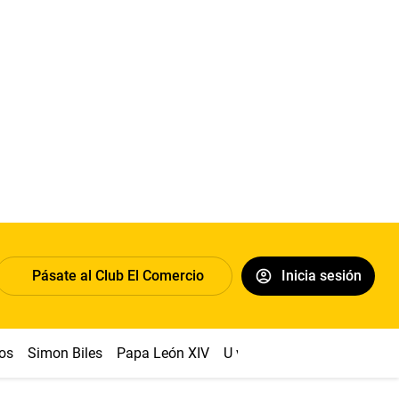
Pásate al Club El Comercio
Inicia sesión
os
Simon Biles
Papa León XIV
U vs Cristal
Dólar
Congr