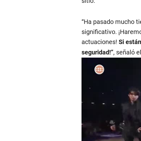
sitio.
“Ha pasado mucho tie
significativo. ¡Hare
actuaciones!
Si están
seguridad!”
, señaló e