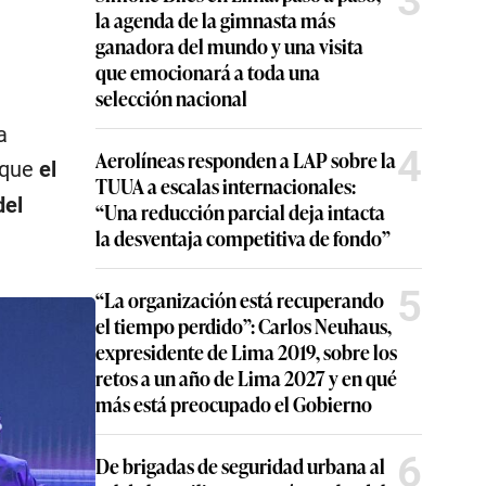
3
la agenda de la gimnasta más
ganadora del mundo y una visita
que emocionará a toda una
selección nacional
a
4
Aerolíneas responden a LAP sobre la
n que
el
TUUA a escalas internacionales:
del
“Una reducción parcial deja intacta
la desventaja competitiva de fondo”
5
“La organización está recuperando
el tiempo perdido”: Carlos Neuhaus,
expresidente de Lima 2019, sobre los
retos a un año de Lima 2027 y en qué
más está preocupado el Gobierno
6
De brigadas de seguridad urbana al