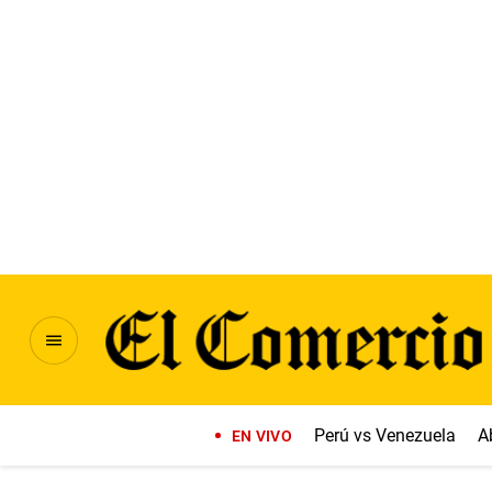
Perú vs Venezuela
A
EN VIVO