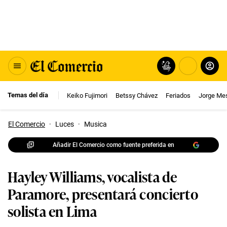
Temas del día
Keiko Fujimori
Betssy Chávez
Feriados
Jorge Me
El Comercio
·
Luces
·
Musica
Añadir El Comercio como fuente preferida en
Hayley Williams, vocalista de
Paramore, presentará concierto
solista en Lima