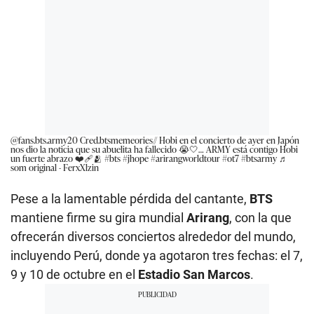
@fans.bts.army20
Cred.btsmemeories// Hobi en el concierto de ayer en Japón
nos dio la noticia que su abuelita ha fallecido 😭🤍… ARMY está contigo Hobi
un fuerte abrazo ❤️‍🩹🫂
#bts
#jhope
#arirangworldtour
#ot7
#btsarmy
♬
som original - FerxXlzin
Pese a la lamentable pérdida del cantante,
BTS
mantiene firme su gira mundial
Arirang
, con la que
ofrecerán diversos conciertos alrededor del mundo,
incluyendo Perú, donde ya agotaron tres fechas: el 7,
9 y 10 de octubre en el
Estadio San Marcos
.