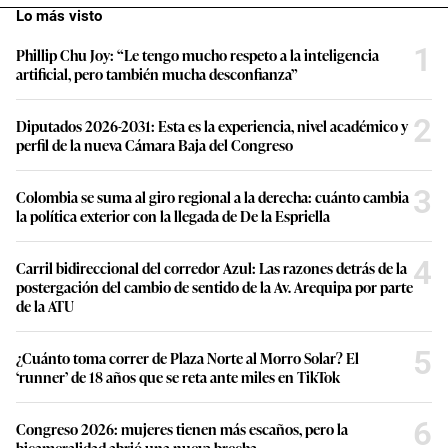
Lo más visto
1
Phillip Chu Joy: “Le tengo mucho respeto a la inteligencia
artificial, pero también mucha desconfianza”
2
Diputados 2026-2031: Esta es la experiencia, nivel académico y
perfil de la nueva Cámara Baja del Congreso
3
Colombia se suma al giro regional a la derecha: cuánto cambia
la política exterior con la llegada de De la Espriella
4
Carril bidireccional del corredor Azul: Las razones detrás de la
postergación del cambio de sentido de la Av. Arequipa por parte
de la ATU
5
¿Cuánto toma correr de Plaza Norte al Morro Solar? El
‘runner’ de 18 años que se reta ante miles en TikTok
6
Congreso 2026: mujeres tienen más escaños, pero la
bicameralidad abrió una nueva brecha