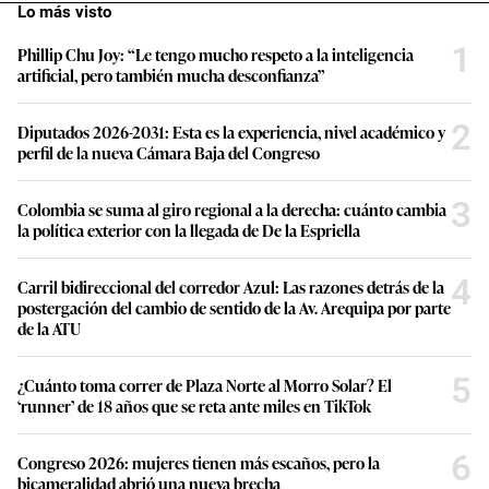
Lo más visto
1
Phillip Chu Joy: “Le tengo mucho respeto a la inteligencia
artificial, pero también mucha desconfianza”
2
Diputados 2026-2031: Esta es la experiencia, nivel académico y
perfil de la nueva Cámara Baja del Congreso
3
Colombia se suma al giro regional a la derecha: cuánto cambia
la política exterior con la llegada de De la Espriella
4
Carril bidireccional del corredor Azul: Las razones detrás de la
postergación del cambio de sentido de la Av. Arequipa por parte
de la ATU
5
¿Cuánto toma correr de Plaza Norte al Morro Solar? El
‘runner’ de 18 años que se reta ante miles en TikTok
6
Congreso 2026: mujeres tienen más escaños, pero la
bicameralidad abrió una nueva brecha