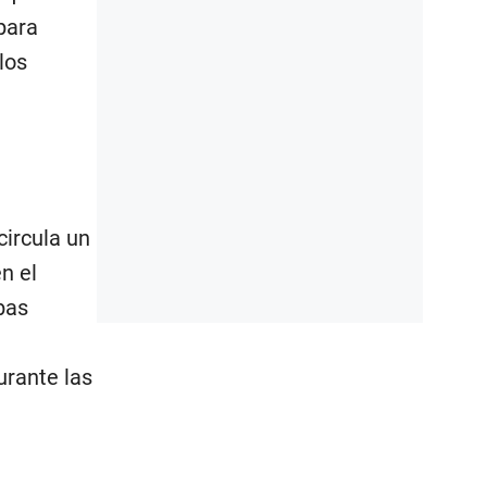
para
los
circula un
n el
bas
urante las