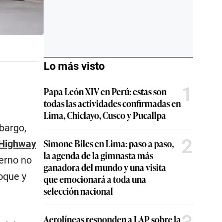
Lo más visto
1
Papa León XIV en Perú: estas son
todas las actividades confirmadas en
Lima, Chiclayo, Cusco y Pucallpa
bargo,
2
Simone Biles en Lima: paso a paso,
r Highway
la agenda de la gimnasta más
erno no
ganadora del mundo y una visita
oque y
que emocionará a toda una
selección nacional
Aerolíneas responden a LAP sobre la