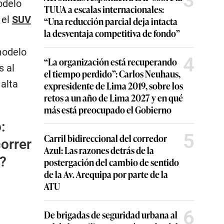
3
odelo
TUUA a escalas internacionales:
 el
SUV
“Una reducción parcial deja intacta
la desventaja competitiva de fondo”
modelo
4
“La organización está recuperando
s al
el tiempo perdido”: Carlos Neuhaus,
alta
expresidente de Lima 2019, sobre los
retos a un año de Lima 2027 y en qué
más está preocupado el Gobierno
:
5
Carril bidireccional del corredor
orrer
Azul: Las razones detrás de la
o?
postergación del cambio de sentido
de la Av. Arequipa por parte de la
ATU
6
De brigadas de seguridad urbana al