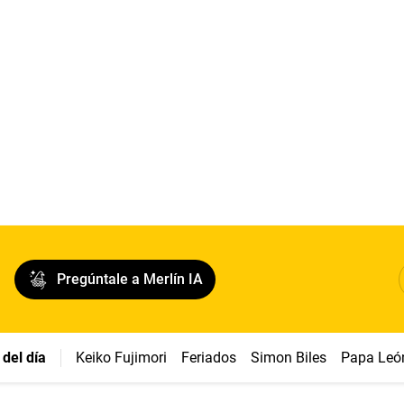
Pregúntale a Merlín IA
del día
Keiko Fujimori
Feriados
Simon Biles
Papa Leó