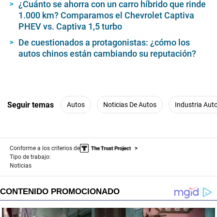
¿Cuánto se ahorra con un carro híbrido que rinde
1.000 km? Comparamos el Chevrolet Captiva
PHEV vs. Captiva 1,5 turbo
De cuestionados a protagonistas: ¿cómo los
autos chinos están cambiando su reputación?
Seguir temas
Autos
Noticias De Autos
Industria Aut
Conforme a los criterios de
Tipo de trabajo:
Noticias