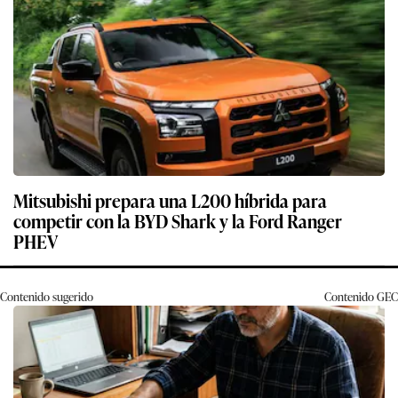
Mitsubishi prepara una L200 híbrida para
competir con la BYD Shark y la Ford Ranger
PHEV
Contenido sugerido
Contenido
GEC