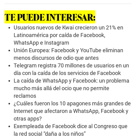
n
d
s
TE PUEDE INTERESAR:
o
f
0
Usuarios nuevos de Kwai crecieron un 21% en
s
Latinoamérica por caída de Facebook,
e
c
WhatsApp e Instagram
o
Unión Europea: Facebook y YouTube eliminan
n
d
menos discursos de odio que antes
s
Telegram registra 70 millones de usuarios en un
día con la caída de los servicios de Facebook
La caída de WhatsApp y Facebook: un problema
mucho más allá del ocio que no permite
reclamos
¿Cuáles fueron los 10 apagones más grandes de
Internet que afectaron a WhatsApp, Facebook y
otras apps?
Exempleada de Facebook dice al Congreso que
la red social “daña a los niños”