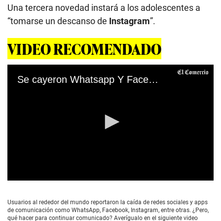
Una tercera novedad instará a los adolescentes a
“tomarse un descanso de
Instagram
”.
VIDEO RECOMENDADO
Se cayeron Whatsapp Y Facebook: ¿Qué hacer para continuar comunicado?
0
s
e
Usuarios al rededor del mundo reportaron la caída de redes sociales y apps
c
de comunicación como WhatsApp, Facebook, Instagram, entre otras. ¿Pero,
o
qué hacer para continuar comunicado? Averígualo en el siguiente video