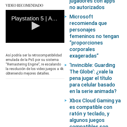
jugadores con apps
VIDEO RECOMENDADO
no autorizados
Microsoft
Playstation 5 | Así luciría la retrocompatiblidad con PlayStation 1
recomienda que
personajes
femeninos no tengan
“proporciones
0
corporales
seconds
of
exageradas”
Así podría ser la retrocompatibilidad
1
emulada de la Ps5 por su sistema
minute,
‘Invincible: Guarding
“Remastering Engine”, re escalando
43
la resolución de los video juegos a 4k
The Globe’: ¿vale la
seconds
obteniendo mejores detalles.
pena jugar el título
para celular basado
en la serie animada?
Xbox Cloud Gaming ya
es compatible con
ratón y teclado, y
algunos juegos
compatibles son