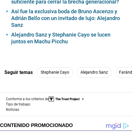
suficiente para cerrar la brecha generacional?
Así fue la exclusiva boda de Bruno Ascenzo y
Adrián Bello con un invitado de lujo: Alejandro
Sanz
Alejandro Sanz y Stephanie Cayo se lucen
juntos en Machu Picchu
Seguir temas
Stephanie Cayo
Alejandro Sanz
Faránd
Conforme a los criterios de
Tipo de trabajo:
Noticias