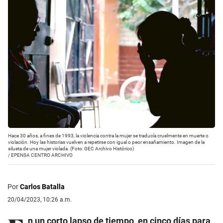
Hace 30 años, a fines de 1993, la violencia contra la mujer se traducía cruelmente en muerte o
violación. Hoy las historias vuelven a repetirse con igual o peor ensañamiento. Imagen de la
silueta de una mujer violada. (Foto: GEC Archivo Histórico)
/
EPENSA CENTRO ARCHIVO
Por
Carlos Batalla
20/04/2023, 10:26 a.m.
n un corto lapso de tiempo, en cinco días para