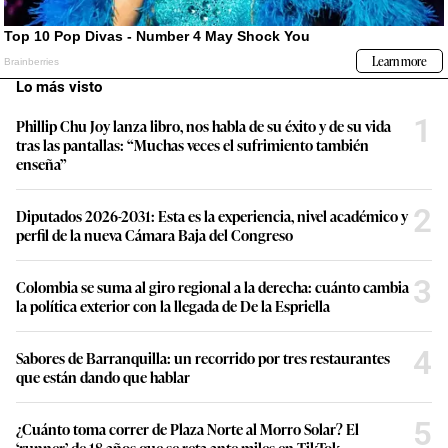
Lo más visto
1
Phillip Chu Joy lanza libro, nos habla de su éxito y de su vida
tras las pantallas: “Muchas veces el sufrimiento también
enseña”
2
Diputados 2026-2031: Esta es la experiencia, nivel académico y
perfil de la nueva Cámara Baja del Congreso
3
Colombia se suma al giro regional a la derecha: cuánto cambia
la política exterior con la llegada de De la Espriella
4
Sabores de Barranquilla: un recorrido por tres restaurantes
que están dando que hablar
5
¿Cuánto toma correr de Plaza Norte al Morro Solar? El
‘runner’ de 18 años que se reta ante miles en TikTok