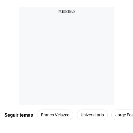
Seguir temas
Franco Velazco
Universitario
Jorge Fos