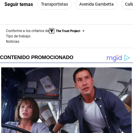
Seguir temas
Transportistas
Avenida Gambetta
Call
Conforme a los criterios de
Tipo de trabajo:
Noticias